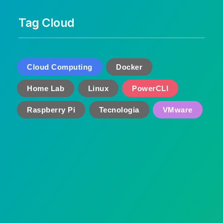
Tag Cloud
Cloud Computing
Docker
Home Lab
Linux
PowerCLI
Raspberry Pi
Tecnologia
VMware