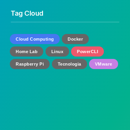
Tag Cloud
Cloud Computing
Docker
Home Lab
Linux
PowerCLI
Raspberry Pi
Tecnologia
VMware