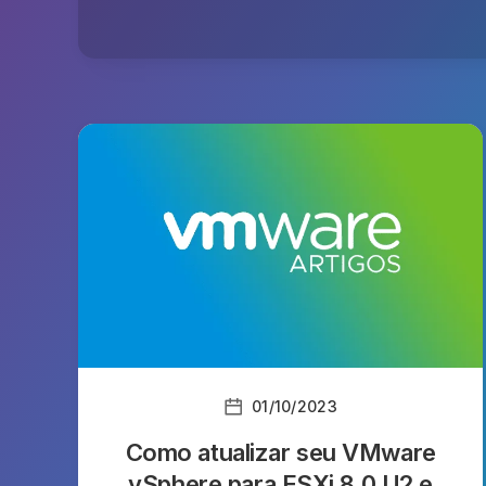
01/10/2023
Como atualizar seu VMware
vSphere para ESXi 8.0 U2 e