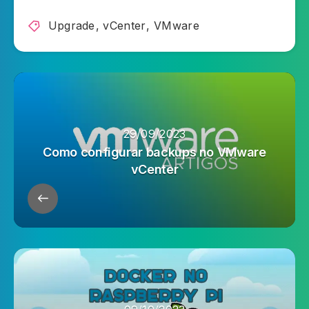
Upgrade
,
vCenter
,
VMware
29/09/2023
Como configurar backups no VMware
vCenter