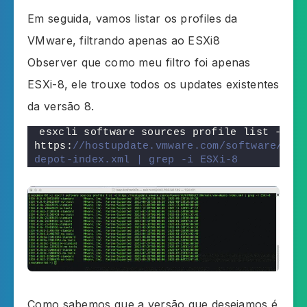
Em seguida, vamos listar os profiles da
VMware, filtrando apenas ao ESXi8
Observer que como meu filtro foi apenas
ESXi-8, ele trouxe todos os updates existentes
da versão 8.
esxcli software sources profile list -d 
https:
//hostupdate.vmware.com/software/VUM
depot-index.xml | grep -i ESXi-8
Como sabemos que a versão que desejamos é