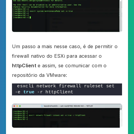
Um passo a mais nesse caso, é de permitir o
firewall nativo do ESXi para acessar o
httpClient
e assim, se comunicar com o
repositório da VMware:
esxcli network firewall ruleset set 
-e 
true
 -r httpClient