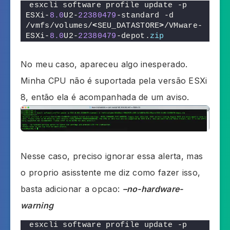
esxcli software profile update -p 
ESXi-
8.0
U2-
22380479
-standard -d 
/vmfs/volumes/
<
SEU_DATASTORE
>
/VMware-
ESXi-
8.0
U2-
22380479
-depot.
zip
No meu caso, apareceu algo inesperado.
Minha CPU não é suportada pela versão ESXi
8, então ela é acompanhada de um aviso.
Nesse caso, preciso ignorar essa alerta, mas
o proprio asisstente me diz como fazer isso,
basta adicionar a opcao:
–no-hardware-
warning
esxcli software profile update -p 