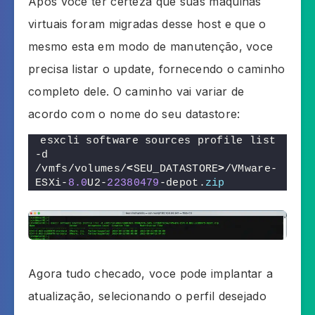
Após voce ter certeza que suas maquinas
virtuais foram migradas desse host e que o
mesmo esta em modo de manutenção, voce
precisa listar o update, fornecendo o caminho
completo dele. O caminho vai variar de
acordo com o nome do seu datastore:
esxcli software sources profile list 
-d 
/vmfs/volumes/
<
SEU_DATASTORE
>
/VMware-
ESXi-
8.0
U2-
22380479
-depot.
zip
Agora tudo checado, voce pode implantar a
atualização, selecionando o perfil desejado