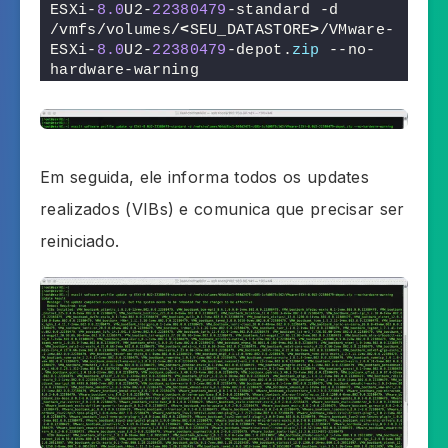
ESXi-
8.0
U2-
22380479
-standard -d 
/vmfs/volumes/
<
SEU_DATASTORE
>
/VMware-
ESXi-
8.0
U2-
22380479
-depot.
zip
 --no-
hardware-warning
Em seguida, ele informa todos os updates
realizados (VIBs) e comunica que precisar ser
reiniciado.