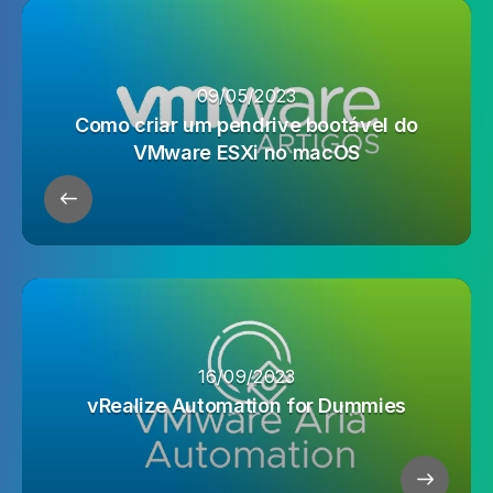
09/05/2023
Como criar um pendrive bootável do
VMware ESXi no macOS
16/09/2023
vRealize Automation for Dummies